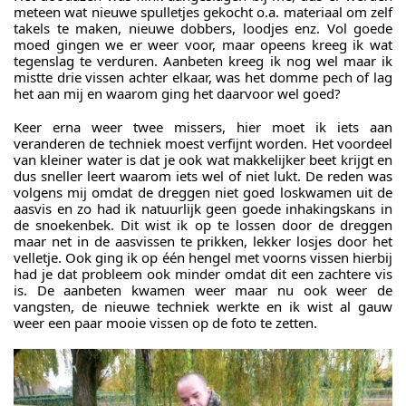
meteen wat nieuwe spulletjes gekocht o.a. materiaal om zelf
takels te maken, nieuwe dobbers, loodjes enz. Vol goede
moed gingen we er weer voor, maar opeens kreeg ik wat
tegenslag te verduren. Aanbeten kreeg ik nog wel maar ik
mistte drie vissen achter elkaar, was het domme pech of lag
het aan mij en waarom ging het daarvoor wel goed?
Keer erna weer twee missers, hier moet ik iets aan
veranderen de techniek moest verfijnt worden. Het voordeel
van kleiner water is dat je ook wat makkelijker beet krijgt en
dus sneller leert waarom iets wel of niet lukt. De reden was
volgens mij omdat de dreggen niet goed loskwamen uit de
aasvis en zo had ik natuurlijk geen goede inhakingskans in
de snoekenbek. Dit wist ik op te lossen door de dreggen
maar net in de aasvissen te prikken, lekker losjes door het
velletje. Ook ging ik op één hengel met voorns vissen hierbij
had je dat probleem ook minder omdat dit een zachtere vis
is. De aanbeten kwamen weer maar nu ook weer de
vangsten, de nieuwe techniek werkte en ik wist al gauw
weer een paar mooie vissen op de foto te zetten.