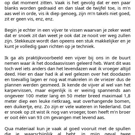
op dat moment zitten. Vaak is het gevolg dat er een paar
blanks worden gedraaid en dan slaat de twijfel toe, is m’n
aas wel in orde, vis ik diep genoeg, zijn m’n takels niet goed,
zit er geen vis, enz, enz.
Begin je echter in een vijver te vissen waarvan je zeker weet
dat er snoek zit dan weet je ook dat ze nooit ver weg zullen
zijn. Stekkeuze wordt dan opeens een stuk makkelijker en je
kunt je volledig gaan richten op je techniek.
Ik ga als praktijkvoorbeeld een vijver bij ons in de buurt
nemen waar ik het doodaasvissen geleerd heb. Want dit was
toch wel iets anders dan het levendazen wat ik vroeger altijd
deed. Hier en daar had ik al wel gelezen over het doodazen
en toevallig lagen er nog wat makrelen in de vriezer dus de
plannen werden gesmeed. Ik kende de vijver al wel van het
karpervissen, maar eigenlijk is er weinig spannends aan
ongeveer 100 meter lang en 50 meter breed maximaal 1,8
meter diep een leuke rietkraag, wat overhangende bomen,
een duikertje, enz. Zo zijn er vele wateren in Nederland. Dat
er snoek op zit wist ik nog van vroeger, toen heeft m’n broer
er ooit één van 93 cm gevangen met levend aas.
Qua materiaal kun je vaak al goed vooruit met de spullen
die je waarschijnlijk al hebt, in mijn geval twee