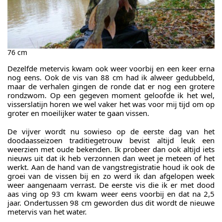
76 cm
Dezelfde metervis kwam ook weer voorbij en een keer erna
nog eens. Ook de vis van 88 cm had ik alweer gedubbeld,
maar de verhalen gingen de ronde dat er nog een grotere
rondzwom. Op een gegeven moment geloofde ik het wel,
visserslatijn horen we wel vaker het was voor mij tijd om op
groter en moeilijker water te gaan vissen.
De vijver wordt nu sowieso op de eerste dag van het
doodaasseizoen traditiegetrouw bevist altijd leuk een
weerzien met oude bekenden. Ik probeer dan ook altijd iets
nieuws uit dat ik heb verzonnen dan weet je meteen of het
werkt. Aan de hand van de vangstregistratie houd ik ook de
groei van de vissen bij en zo werd ik dan afgelopen week
weer aangenaam verrast. De eerste vis die ik er met dood
aas ving op 93 cm kwam weer eens voorbij en dat na 2,5
jaar. Ondertussen 98 cm geworden dus dit wordt de nieuwe
metervis van het water.