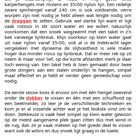
karperhengels met molens en 35/00 nylon lijn. Een redelijk
zware spinhengel vanaf 240 cm is ook voldoende, verre
worpen zijn niet nodig je hebt alleen wat lengte nodig om
de
dreggen
te zetten. Gebruik wel sterke lijn want er ligt
vaak rotzooi in dit soort water en we willen natuurlijk
voorkomen dat een snoek wegzwemt met een takel in z’n
bek vanwege lijnbreuk. Mijn voorkeur op klein water gaat
uit naar nylon vanaf 35/00, ook al is de trekkracht lager
vergeleken met dyneema de slijtvastheid is vele malen
hoger dus minder risico op lijnbreuk. Dat er meer rek op zit
neem ik maar voor lief, op die korte afstanden merk je daar
toch weinig van. Een takel heb ik toen gemaakt door twee
grote stingers aan een stalen onderlijn te hangen, simpel
maar effectief en je hebt er verder geen gereedschap voor
nodig.
De eerste sessie koos ik ervoor om met één hengel zwevend
onder de
dobber
te vissen en één met een schuiflood op
een beetmelder, zo leer je de verschillende technieken en
kom je er al vissende achter wat je het leukste vind om te
doen. Stekkeuze is vaak heel simpel op klein water gewoon
op de meest aangename plek gaan zitten dus met wind in
de rug, dan zit je vaak meteen op het goede deel te vissen
want ook de witvis en dus snoek ligt graag in de luwte.