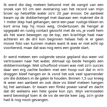
Ik werd die dag meteen beloond met de vangst van een
snoek van 93 cm een evenaring van het record van mijn
broer op hetzelfde water zo’n 20 jaar ervoor. De aanbeet
kwam op de dobberhengel met daaraan een makreel die ik
1 meter diep had gehangen, eerst een paar rustige tikken en
kort erna liep hij mooi weg. Ondertussen de hengel al
opgepakt en rustig contact gezocht met de vis, je voelt hem
als het ware bewegen op de top, een krachtige haal naar
achteren en de dril kon beginnen helaas heb ik er geen
mooie foto van kunnen maken want ik was er niet echt op
voorbereid, maar dat was nog eens een goede start.
Er werd meteen een volgende sessie gepland dus weer vol
vertrouwen naar het water, ditmaal op beide hengels een
dobbermontage. Met schuiflood vissen was niet zo’n succes
daar een erg zachte bodem met een hoop vuil dat in m’n
dreggen bleef hangen en ik vond het ook veel spannender
om die dobbers in de gaten te houden. Binnen 1,5 uur kreeg
ik weer een aanbeet en ook deze vis bleef meteen hangen
bij het aanslaan. Er kwam een flinke power vanaf en dacht
dat dit weleens een hele goeie kon zijn. Mijn vermoeden
werd bevestigd toen ik de vis de eerste keer zag, zo’n grote
had ik nog nooit gevangen.