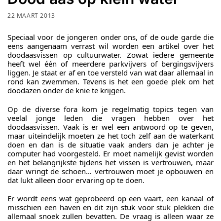
22 MAART 2013
Speciaal voor de jongeren onder ons, of de oude garde die
eens aangenaam verrast wil worden een artikel over het
doodaasvissen op cultuurwater. Zowat iedere gemeente
heeft wel één of meerdere parkvijvers of bergingsvijvers
liggen. Je staat er af en toe versteld van wat daar allemaal in
rond kan zwemmen. Tevens is het een goede plek om het
doodazen onder de knie te krijgen.
Op de diverse fora kom je regelmatig topics tegen van
veelal jonge leden die vragen hebben over het
doodaasvissen. Vaak is er wel een antwoord op te geven,
maar uiteindelijk moeten ze het toch zelf aan de waterkant
doen en dan is de situatie vaak anders dan je achter je
computer had voorgesteld. Er moet namelijk gevist worden
en het belangrijkste tijdens het vissen is vertrouwen, maar
daar wringt de schoen… vertrouwen moet je opbouwen en
dat lukt alleen door ervaring op te doen.
Er wordt eens wat geprobeerd op een vaart, een kanaal of
misschien een haven en dit zijn stuk voor stuk plekken die
allemaal snoek zullen bevatten. De vraag is alleen waar ze