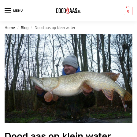
MENU
0
Home
Blog
Dood aas op klein water
/
/
Dood aas op klein water