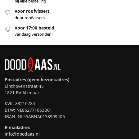
bij elke bestelling
Voor roofvissers
door roofvissers
Voor 17:00 besteld
vandaag verzonden!
Postadres (geen bezoekadres)
Einthovenstraat 45
1821 BV Alkmaar
KVK: 83210784
BTW: NL862771663B01
IBAN: NL55ABNA0138999406
E-mailadres
info@doodaas.nl