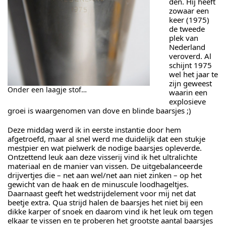
den. Hij heeft
zowaar een
keer (1975)
de tweede
plek van
Nederland
veroverd. Al
schijnt 1975
wel het jaar te
zijn geweest
Onder een laagje stof…
waarin een
explosieve
groei is waargenomen van dove en blinde baarsjes ;)
Deze middag werd ik in eerste instantie door hem
afgetroefd, maar al snel werd me duidelijk dat een stukje
mestpier en wat pielwerk de nodige baarsjes opleverde.
Ontzettend leuk aan deze visserij vind ik het ultralichte
materiaal en de manier van vissen. De uitgebalanceerde
drijvertjes die – net aan wel/net aan niet zinken – op het
gewicht van de haak en de minuscule loodhageltjes.
Daarnaast geeft het wedstrijdelement voor mij net dat
beetje extra. Qua strijd halen de baarsjes het niet bij een
dikke karper of snoek en daarom vind ik het leuk om tegen
elkaar te vissen en te proberen het grootste aantal baarsjes