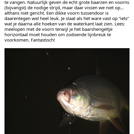
te vangen. Natuurlijk geven de echt grote baarzen en voorns
(bijvangst) de nodige strijd, maar daar vissen we niet op…
althans niet gericht. Een dikke voorn tussendoor is
daarentegen wel heel leuk. Je slaat als het ware vast op “iets”
wat je daarna alle hoeken van de waterkant laat zien. Lees:
meelopen met de voorn terwijl je het baarshengeltje
horizontaal moet houden om zodoende lijnbreuk te
voorkomen. Fantastisch!